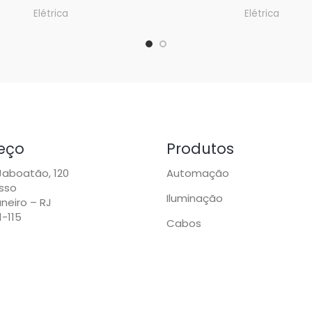
Elétrica
Elétrica
eço
Produtos
 Jaboatão, 120
Automação
sso
Iluminação
neiro – RJ
1-115
Cabos