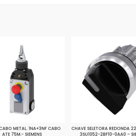
CABO METAL. 1NA+3NF CABO
CHAVE SELETORA REDONDA 2
ATE 75M.- SIEMENS
3SU1052-2BF10-0AA0 – SI