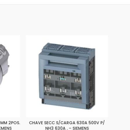
2MM 2POS.
CHAVE SECC S/CARGA 630A 500V P/
CA
EMENS
NH3 630A . – SIEMENS
11